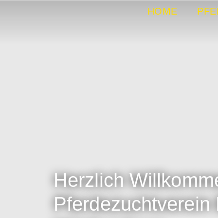
HOME
PFE
Herzlich Willkomm
Pferdezuchtverein